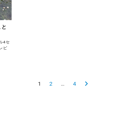
こと
ル4セ
レビ
1
2
…
4
次
の
ペ
ー
ジ