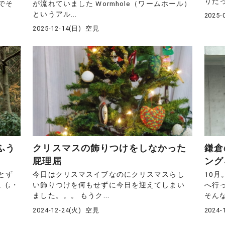
りだっ
でそ
が流れていました Wormhole（ワームホール）
というアル...
2025-
2025-12-14(日)
空見
ふう
クリスマスの飾りつけをしなかった
鎌倉
屁理屈
ング
とず
今日はクリスマスイブなのにクリスマスらし
10月
(;・
い飾りつけを何もせずに今日を迎えてしまい
へ行
ました。。。 もうク...
そんな
2024-12-24(火)
空見
2024-