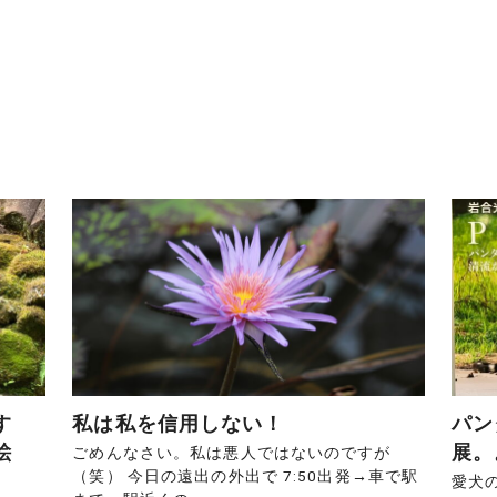
です
私は私を信用しない！
パン
絵
展。
ごめんなさい。私は悪人ではないのですが
（笑） 今日の遠出の外出で 7:50出発→車で駅
愛犬