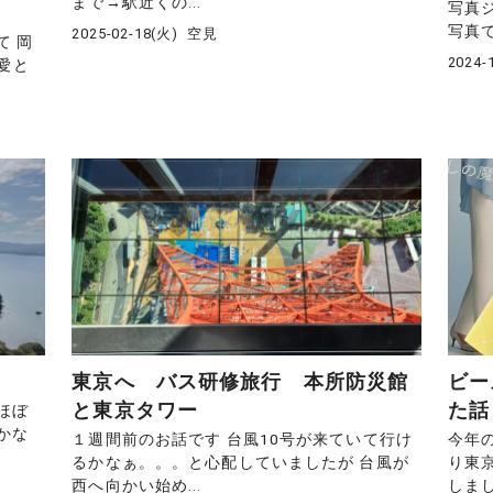
まで→駅近くの...
写真
写真で
2025-02-18(火)
空見
て 岡
2024-
愛と
東京へ バス研修旅行 本所防災館
ビー
と東京タワー
た話
ほぼ
かな
１週間前のお話です 台風10号が来ていて行け
今年
るかなぁ。。。と心配していましたが 台風が
り東
西へ向かい始め...
しまし