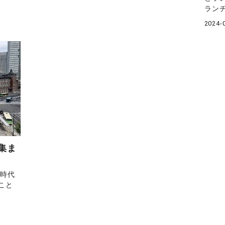
ランチ
2024-
集ま
生時代
こと