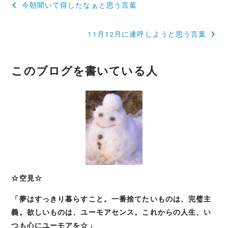
今朝聞いて得したなぁと思う言葉
稿
11月12月に連呼しようと思う言葉
ナ
ビ
このブログを書いている人
ゲ
ー
シ
ョ
ン
☆空見☆
「夢はすっきり暮らすこと。一番捨てたいものは、完璧主
義。欲しいものは、ユーモアセンス。これからの人生、い
つも心にユーモアを☆」