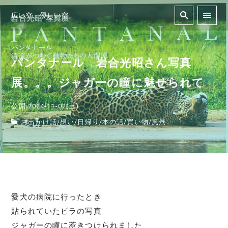
広い空。優しい空。
パンタナール 岩合光昭さん写真
展。。。ジャガーの瞳に魅せられて
公開:2024-11-02(土)
お出かけ話
/
想い
/
日帰り
/
本の話
/
買い物
/
風景
愛犬の病院に行ったとき
貼られていたビラの写真
ジャガーの瞳に惹きつけられました