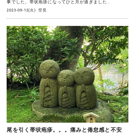
事でした。帯状疱疹になってひと月が過ぎました...
2023-09-12(火)
空見
尾を引く帯状疱疹。。。痛みと倦怠感と不安