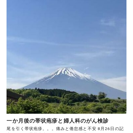
一か月後の帯状疱疹と婦人科のがん検診
尾を引く帯状疱疹。。。痛みと倦怠感と不安 8月26日の記