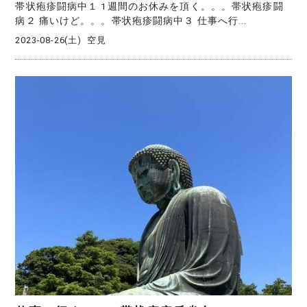
帯状疱疹闘病中１ 1週間のお休みを頂く。。。帯状疱疹闘
病２ 痛いけど。。。帯状疱疹闘病中３ 仕事へ行...
2023-08-26(土)
空見