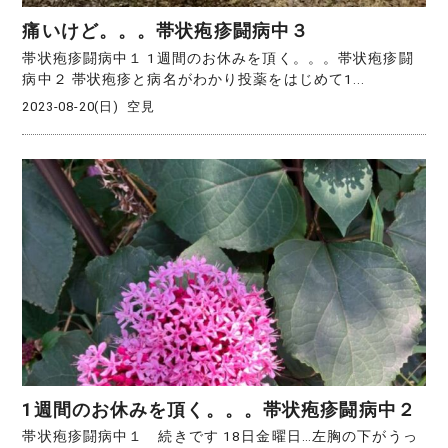
痛いけど。。。帯状疱疹闘病中３
帯状疱疹闘病中１ 1週間のお休みを頂く。。。帯状疱疹闘
病中２ 帯状疱疹と病名がわかり投薬をはじめて1...
2023-08-20(日)
空見
1週間のお休みを頂く。。。帯状疱疹闘病中２
帯状疱疹闘病中１ 続きです 18日金曜日…左胸の下がうっ