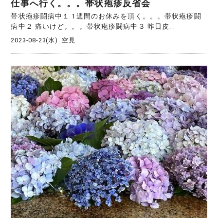
仕事へ行く。。。帯状疱疹反省会
帯状疱疹闘病中１ 1週間のお休みを頂く。。。帯状疱疹闘
病中２ 痛いけど。。。帯状疱疹闘病中３ 昨日皮...
2023-08-23(水)
空見