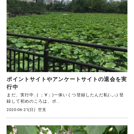
ポイントサイトやアンケートサイトの退会を実
行中
まだ、実行中…( ；∀；)一体いくつ登録したんだ私(-_-;) 登
録して初めのころは、ポ...
2020-06-21(日)
空見