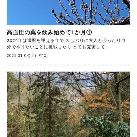
高血圧の薬を飲み始めて1か月①
2024年は還暦を迎える年で 久しぶりに友人と会ったり自
分でやりたいことに挑戦したり とても充実して...
2025-01-04(土)
空見