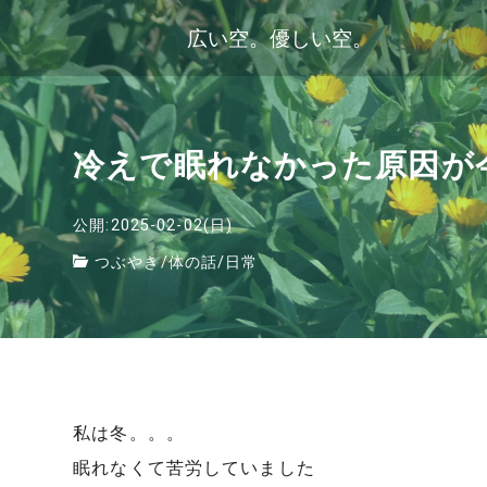
広い空。優しい空。
冷えで眠れなかった原因が
公開:2025-02-02(日)
つぶやき
/
体の話
/
日常
私は冬。。。
眠れなくて苦労していました