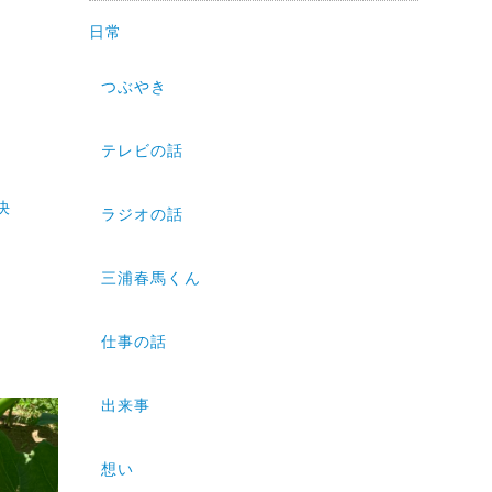
日常
つぶやき
テレビの話
決
ラジオの話
三浦春馬くん
仕事の話
出来事
想い