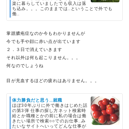
楽に暮らしていましたでも収入は落
ち込み。。。このままでは…ということで外でも
働…
掌蹠膿疱症なのか今もわかりませんが
今でも手や顔に赤い点が出ています
２．３日で消えていきます
それ以外は何も起こりません。。。
何なのでしょうね
目が充血するほどの疲れはありません。。。
体力勝負だと思う…就職
ほぼ30年ぶりに外で働きはじめた話
の第3弾 仕事の探し方ネット検索時
給とか職種とかの前に私の場合は働
きたい場所で検索○○でのお仕事…み
たいなサイトへいってどんな仕事が