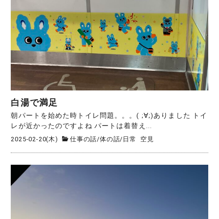
白湯で満足
朝パートを始めた時トイレ問題。。。( ;∀;)ありました トイ
レが近かったのですよね パートは着替え...
2025-02-20(木)
仕事の話
/
体の話
/
日常
空見