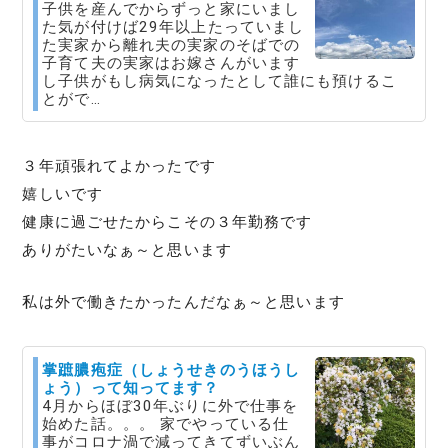
子供を産んでからずっと家にいまし
た気が付けば29年以上たっていまし
た実家から離れ夫の実家のそばでの
子育て夫の実家はお嫁さんがいます
し子供がもし病気になったとして誰にも預けるこ
とがで…
３年頑張れてよかったです
嬉しいです
健康に過ごせたからこその３年勤務です
ありがたいなぁ～と思います
私は外で働きたかったんだなぁ～と思います
掌蹠膿疱症（しょうせきのうほうし
ょう）って知ってます？
4月からほぼ30年ぶりに外で仕事を
始めた話。。。 家でやっている仕
事がコロナ渦で減ってきてずいぶん