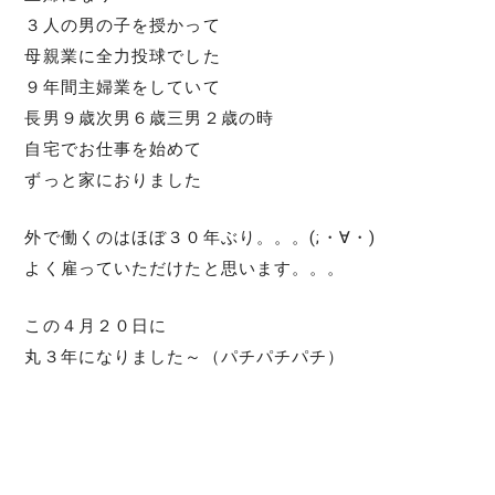
３人の男の子を授かって
母親業に全力投球でした
９年間主婦業をしていて
長男９歳次男６歳三男２歳の時
自宅でお仕事を始めて
ずっと家におりました
外で働くのはほぼ３０年ぶり。。。(;・∀・)
よく雇っていただけたと思います。。。
この４月２０日に
丸３年になりました～（パチパチパチ）