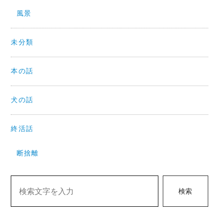
風景
未分類
本の話
犬の話
終活話
断捨離
検索