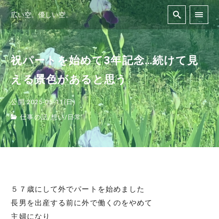
広い空。優しい空。
祝パートを始めて3年記念…続けて見
える景色があると思う
公開:2025-05-11(日)
仕事の話
/
想い
/
日常
５７歳にして外でパートを始めました
長男を出産する前に外で働くのをやめて
主婦になり