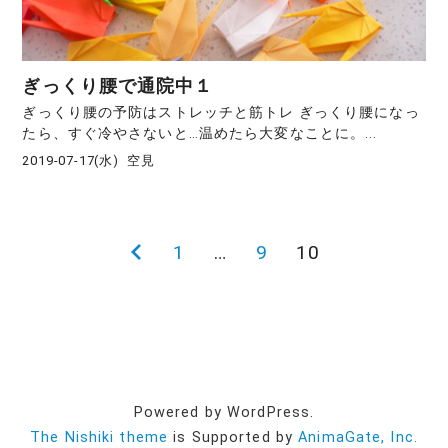
ぎっくり腰で通院中１
ぎっくり腰の予防はストレッチと筋トレ ぎっくり腰になっ
たら、すぐ冷やさないと…温めたら大変なことに。...
2019-07-17(水)
空見
前
1
…
9
10
投
の
稿
ペ
ー
の
ジ
ペ
Powered by WordPress.
The Nishiki theme
is Supported by
AnimaGate, Inc.