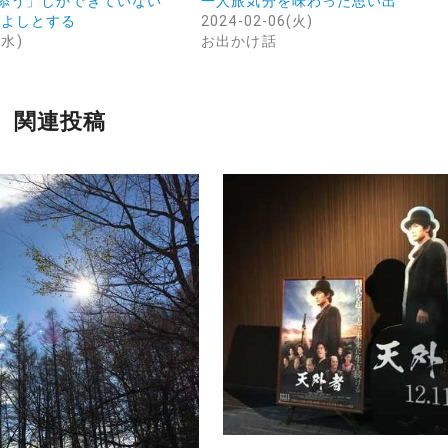
添う」しかできていない
一人旅気分を味わった思い出
でよしとする
2024-02-06(火)
(水)
お出かけ話
関連投稿