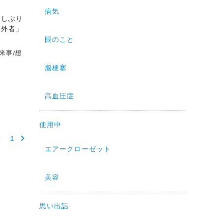
病気
久しぶり
天外者」
眼のこと
来事
/
想
脳梗塞
高血圧症
使用中
話 １
エアークローゼット
美容
思い出話