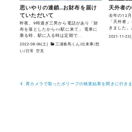
思いやりの連鎖…お財布を届け
天外者の
ていただいて
去年の12
「天外者」
昨夜、9時過ぎ三男から電話があり「財
きました。あ
布を落としたから○○駅に来て」 電車に
乗る時、駅に入る時は定期で...
2021-11-23
2022-08-06(土)
三浦春馬くん
/
出来事
/
想
い
/
日常
空見
投
胃カメラで取ったポリープの検査結果を聞きに行き
稿
ナ
ビ
ゲ