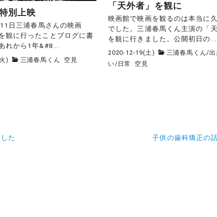
「天外者」を観に
特別上映
映画館で映画を観るのは本当に
月11日三浦春馬さんの映画
でした。三浦春馬くん主演の「
を観に行ったことブログに書
を観に行きました。公開初日の...
れから1年&#8...
2020-12-19(土)
三浦春馬くん
/
出
(火)
三浦春馬くん
空見
い
/
日常
空見
ました
子供の歯科矯正の