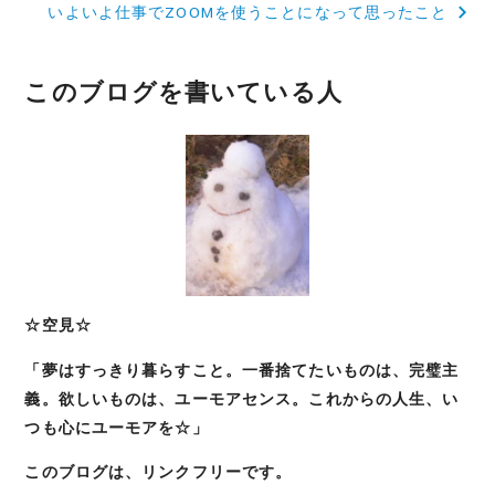
いよいよ仕事でZOOMを使うことになって思ったこと
ナ
ビ
このブログを書いている人
ゲ
ー
シ
ョ
ン
☆空見☆
「夢はすっきり暮らすこと。一番捨てたいものは、完璧主
義。欲しいものは、ユーモアセンス。これからの人生、い
つも心にユーモアを☆」
このブログは、リンクフリーです。