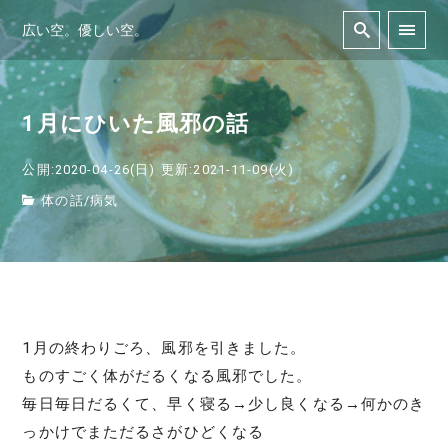
広い空。優しい空。
1月にひいた風邪の話
公開:2020-04-26(日)
更新:2021-11-09(火)
体の話
/
病気
1月の終わりごろ、風邪を引きました。
ものすごく体がだるくなる風邪でした。
毎日毎日だるくて、早く寝る→少し良くなる→何かのき
っかけでまただるさがひどくなる