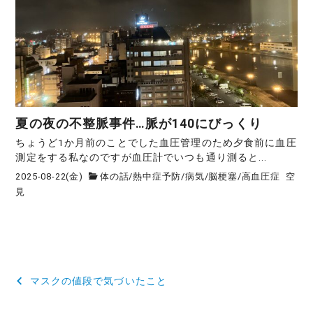
夏の夜の不整脈事件…脈が140にびっくり
ちょうど1か月前のことでした血圧管理のため夕食前に血圧
測定をする私なのですが血圧計でいつも通り測ると...
2025-08-22(金)
体の話
/
熱中症予防
/
病気
/
脳梗塞
/
高血圧症
空
見
投
マスクの値段で気づいたこと
稿