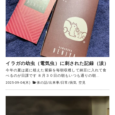
イラガの幼虫（電気虫）に刺された記録（涙）
今年の夏は庭に植えた紫蘇を毎朝収穫して納豆に入れて食
べるのが日課です ８月３０日の朝もいつも通りの朝...
2025-09-04(木)
体の話
/
出来事
/
日常
/
病気
空見