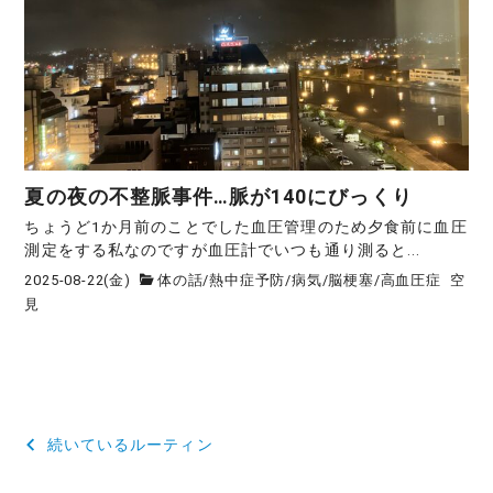
夏の夜の不整脈事件…脈が140にびっくり
ちょうど1か月前のことでした血圧管理のため夕食前に血圧
測定をする私なのですが血圧計でいつも通り測ると...
2025-08-22(金)
体の話
/
熱中症予防
/
病気
/
脳梗塞
/
高血圧症
空
見
投
続いているルーティン
稿