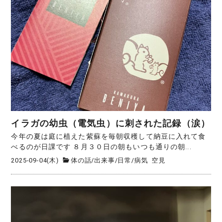
イラガの幼虫（電気虫）に刺された記録（涙）
今年の夏は庭に植えた紫蘇を毎朝収穫して納豆に入れて食
べるのが日課です ８月３０日の朝もいつも通りの朝...
2025-09-04(木)
体の話
/
出来事
/
日常
/
病気
空見