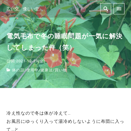
広い空。優しい空。
電気毛布で冬の睡眠問題が一気に解決
してしまった件（笑）
公開:2021-10-29(金)
体の話
/
使用中
/
健康法
/
買い物
冷え性なので冬は体が冷えて…
お風呂にゆっくり入って湯冷めしないように布団に入っ
て…と