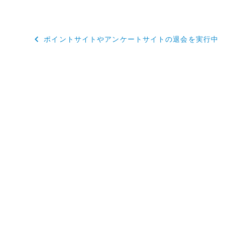
投
ポイントサイトやアンケートサイトの退会を実行中
稿
ナ
ビ
ゲ
ー
シ
ョ
ン