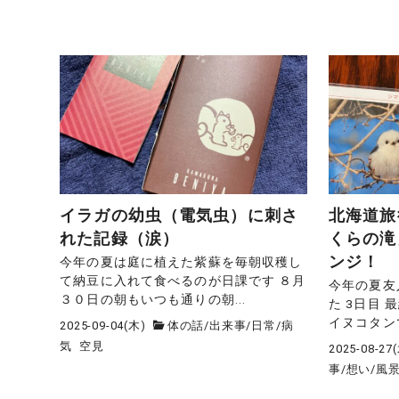
イラガの幼虫（電気虫）に刺さ
北海道旅
れた記録（涙）
くらの滝
ンジ！
今年の夏は庭に植えた紫蘇を毎朝収穫し
て納豆に入れて食べるのが日課です ８月
今年の夏友
３０日の朝もいつも通りの朝...
た 3日目
イヌコタンで
2025-09-04(木)
体の話
/
出来事
/
日常
/
病
気
空見
2025-08-27
事
/
想い
/
風