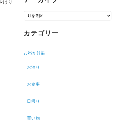
やはり
ア
ー
カ
カテゴリー
イ
ブ
お出かけ話
お泊り
お食事
日帰り
買い物