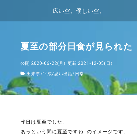
広い空。優しい空。
夏至の部分日食が見られた
公開:2020-06-22(月)
更新:2021-12-05(日)
出来事
/
平成
/
思い出話
/
日常
昨日は夏至でした。
あっという間に夏至ですね…のイメージです。