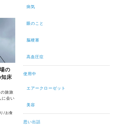
病気
眼のこと
脳梗塞
高血圧症
場の
使用中
の知床
エアークローゼット
道の旅旅
人に会い
美容
り
/
お食
思い出話