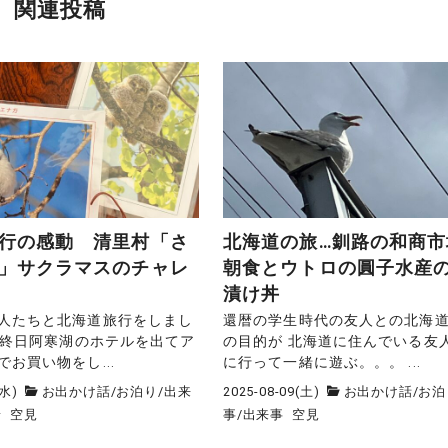
関連投稿
行の感動 清里村「さ
北海道の旅…釧路の和商市
」サクラマスのチャレ
朝食とウトロの圓子水産
漬け丼
人たちと北海道旅行をしまし
還暦の学生時代の友人との北海
 最終日阿寒湖のホテルを出てア
の目的が 北海道に住んでいる友
お買い物をし...
に行って一緒に遊ぶ。。。 ...
(水)
お出かけ話
/
お泊り
/
出来
2025-08-09(土)
お出かけ話
/
お泊
景
空見
事
/
出来事
空見