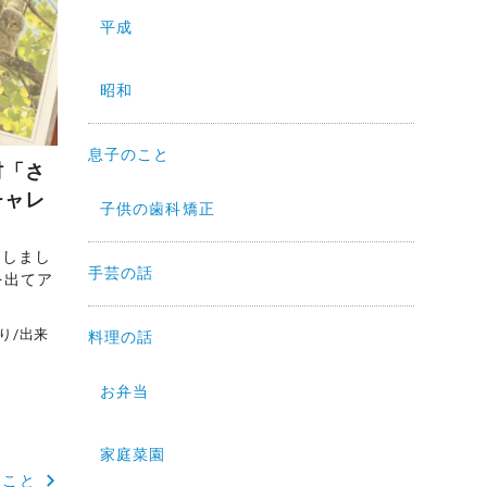
平成
昭和
息子のこと
村「さ
チャレ
子供の歯科矯正
をしまし
手芸の話
を出てア
り
/
出来
料理の話
お弁当
家庭菜園
うこと