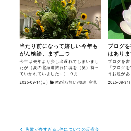
当たり前になって嬉しい今年も
ブログを
がん検診、まず二つ
はありま
今年は去年より少し出遅れてしまいまし
ブログを書
たが（夏の北海道旅行に魂を（笑）持っ
「ブログを
ていかれていました～） ９月...
うお題があっ
2025-09-14(日)
体の話
/
想い
/
検診
空見
2025-08-31
投
失敗が多すぎる…件についての反省会