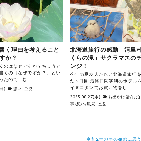
書く理由を考えること
北海道旅行の感動 清里
すか？
くらの滝」サクラマスの
ンジ！
くのはなぜですか ? ちょうど
書くのはなぜですか？」とい
今年の夏友人たちと北海道旅行
たので… む...
た 3日目 最終日阿寒湖のホテル
イヌコタンでお買い物をし...
(日)
想い
空見
2025-08-27(水)
お出かけ話
/
お泊
事
/
想い
/
風景
空見
令和2年の年の始めに思